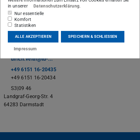
in unserer
Datenschutzerklärung
.
Nur essentielle
Komfort
Statistiken
Werkstattleitung
ALLE AKZEPTIEREN
SPEICHERN & SCHLIESSEN
Kontakt
Impressum
ulrich.veith@tu-...
+49 6151 16-20435
+49 6151 16-20434
S3|09 46
Landgraf-Georg-Str. 4
64283
Darmstadt