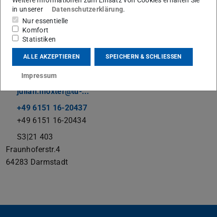
in unserer
Datenschutzerklärung
.
Nur essentielle
Komfort
Statistiken
Prüfingenieur
ALLE AKZEPTIEREN
SPEICHERN & SCHLIESSEN
Kontakt
Impressum
julian.moxter@tu-...
+49 6151 16-20437
+49 6151 16-20434
S3|21 403
Fraunhoferstr.4
64283
Darmstadt