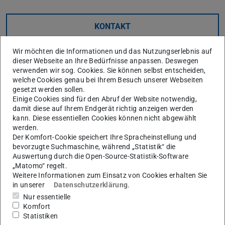
KONTAKT
Wir möchten die Informationen und das Nutzungserlebnis auf
dieser Webseite an Ihre Bedürfnisse anpassen. Deswegen
Fehler beim Laden der Daten
verwenden wir sog. Cookies. Sie können selbst entscheiden,
Beim Laden der Publikationsdaten von
TUbiblio
ist ein
welche Cookies genau bei Ihrem Besuch unserer Webseiten
Fehler aufgetreten. Bitte versuchen Sie es zu einem
gesetzt werden sollen.
späteren Zeitpunkt erneut.
Einige Cookies sind für den Abruf der Website notwendig,
damit diese auf Ihrem Endgerät richtig anzeigen werden
kann. Diese essentiellen Cookies können nicht abgewählt
werden.
Der Komfort-Cookie speichert Ihre Spracheinstellung und
bevorzugte Suchmaschine, während „Statistik“ die
Dissertationen
Auswertung durch die Open-Source-Statistik-Software
„Matomo“ regelt.
Weitere Informationen zum Einsatz von Cookies erhalten Sie
in unserer
Datenschutzerklärung
.
Nur essentielle
Komfort
Statistiken