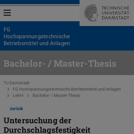
Menü öffnen
FG
Hochspannungstechnische
Betriebsmittel und Anlagen
Bachelor- / Master-Thesis
Sie befinden sich hier:
TU Darmstadt
FG Hochspannungstechnische Betriebsmittel und Anlagen
Lehre
Bachelor- / Master-Thesis
zurück
Untersuchung der
Durchschlagsfestigkeit