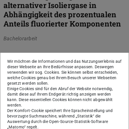
alternativer Isoliergase in
Abhängigkeit des prozentualen
Anteils fluorierter Komponenten
Bachelorarbeit
Wir möchten die Informationen und das Nutzungserlebnis auf
Kerndaten
dieser Webseite an Ihre Bedürfnisse anpassen. Deswegen
verwenden wir sog. Cookies. Sie können selbst entscheiden,
KONTAKT
welche Cookies genau bei Ihrem Besuch unserer Webseiten
gesetzt werden sollen.
Einige Cookies sind für den Abruf der Website notwendig,
damit diese auf Ihrem Endgerät richtig anzeigen werden
kann. Diese essentiellen Cookies können nicht abgewählt
Weitere Daten
werden.
Ausgeschrieben am
Der Komfort-Cookie speichert Ihre Spracheinstellung und
23.02.2021
bevorzugte Suchmaschine, während „Statistik“ die
Auswertung durch die Open-Source-Statistik-Software
Angenommen am
„Matomo“ regelt.
01.12.2020