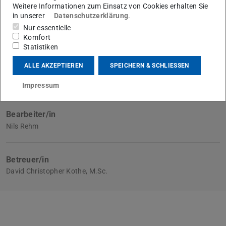
Weitere Informationen zum Einsatz von Cookies erhalten Sie
Eingereicht am
in unserer
Datenschutzerklärung
.
31.12.2020
Nur essentielle
Komfort
Statistiken
ALLE AKZEPTIEREN
SPEICHERN & SCHLIESSEN
Fachgebiet
Hochspannungstechnik (HST)
Impressum
Bearbeiter/in
Nils Rehm
Betreuer/in
David Christopher Kothe, M.Sc.