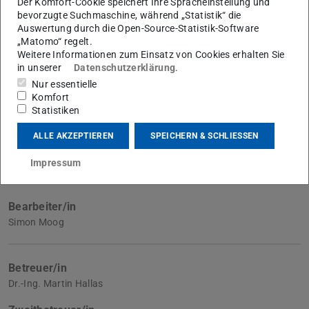
Der Komfort-Cookie speichert Ihre Spracheinstellung und
30.03.2020
bevorzugte Suchmaschine, während „Statistik“ die
Auswertung durch die Open-Source-Statistik-Software
„Matomo“ regelt.
Weitere Informationen zum Einsatz von Cookies erhalten Sie
Download
in unserer
Datenschutzerklärung
.
Nur essentielle
Ausschreibung als PDF
Komfort
Statistiken
ALLE AKZEPTIEREN
SPEICHERN & SCHLIESSEN
Fachgebiet
Hochspannungstechnik (HST)
Impressum
Bearbeiter/in
Simon Moog
Betreuer/in
Dr.-Ing. Martin Hallas