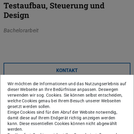
Testaufbau, Steuerung und
Design
Bachelorarbeit
Kerndaten
KONTAKT
Wir möchten die Informationen und das Nutzungserlebnis auf
dieser Webseite an Ihre Bedürfnisse anpassen. Deswegen
verwenden wir sog. Cookies. Sie können selbst entscheiden,
Weitere Daten
welche Cookies genau bei Ihrem Besuch unserer Webseiten
Ausgeschrieben am
gesetzt werden sollen.
21.12.2017
Einige Cookies sind für den Abruf der Website notwendig,
Angenommen am
damit diese auf Ihrem Endgerät richtig anzeigen werden
25.11.2019
kann. Diese essentiellen Cookies können nicht abgewählt
werden.
Eingereicht am