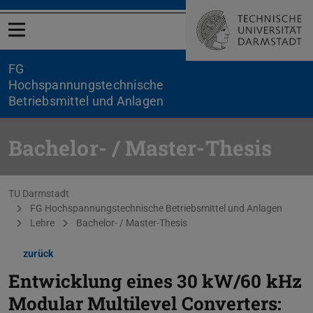
Menü öffnen
FG
Hochspannungstechnische
Betriebsmittel und Anlagen
Bachelor- / Master-Thesis
Sie befinden sich hier:
TU Darmstadt
FG Hochspannungstechnische Betriebsmittel und Anlagen
Lehre
Bachelor- / Master-Thesis
zurück
Entwicklung eines 30 kW/60 kHz
Modular Multilevel Converters: