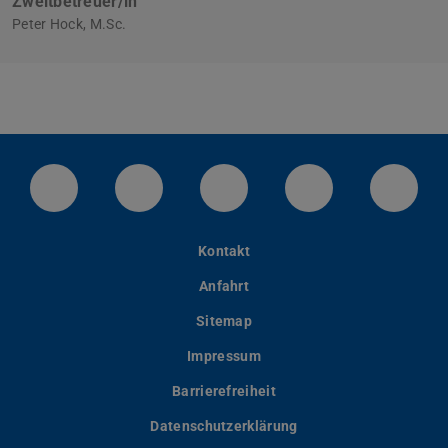
Zweitbetreuer/in
Peter Hock, M.Sc.
LinkedIn-Seite der TU Darmstadt
Instagram-Kanal der TU Darmstad
Bluesky-Kanal der TU D
Facebook-Seite
YouTu
Kontakt
Anfahrt
Sitemap
Impressum
Barrierefreiheit
Datenschutzerklärung