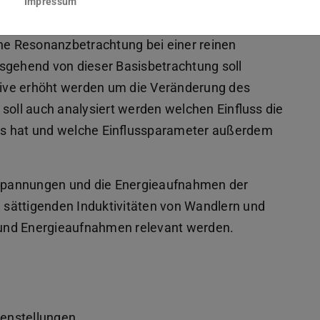
Impressum
abei stark abhängig von der Kopplung der
ine Resonanzbetrachtung bei einer reinen
sgehend von dieser Basisbetrachtung soll
ive erhöht werden um die Veränderung des
ll auch analysiert werden welchen Einfluss die
ns hat und welche Einflussparameter außerdem
erspannungen und die Energieaufnahmen der
e sättigenden Induktivitäten von Wandlern und
 und Energieaufnahmen relevant werden.
benstellungen