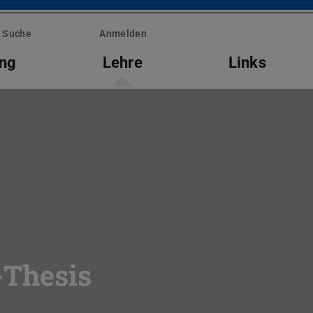
Suche
Anmelden
ung
Lehre
Links
-Thesis