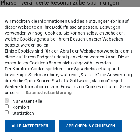
en Phasen veränderte Resonanzüberspannungen in
eten.
Wir möchten die Informationen und das Nutzungserlebnis auf
dieser Webseite an Ihre Bedürfnisse anpassen. Deswegen
verwenden wir sog. Cookies. Sie können selbst entscheiden,
welche Cookies genau bei Ihrem Besuch unserer Webseiten
gesetzt werden sollen.
e Literaturrecherche und Einarbeitung zu den
Einige Cookies sind für den Abruf der Website notwendig, damit
diese auf Ihrem Endgerät richtig anzeigen werden kann. Diese
phase resonance“ und „parallel line resonance“
essentiellen Cookies können nicht abgewählt werden.
Der Komfort-Cookie speichert Ihre Spracheinstellung und
nschließend transiente Simulationen mit dem
bevorzugte Suchmaschine, während „Statistik“ die Auswertung
en. Dazu ist zunächst eine
durch die Open-Source-Statistik-Software „Matomo“ regelt.
Weitere Informationen zum Einsatz von Cookies erhalten Sie in
sehen. Anschließend sollen zunächst
unserer
Datenschutzerklärung
.
sonanzphänomene in MATLAB durchgeführt
Nur essentielle
um Themenbereich zu entwickeln. Dazu ist auch
Komfort
Statistiken
ötig. Darauf aufbauend sollen die nötigen
TP modelliert und zu einem Simulationsmodell
ALLE AKZEPTIEREN
SPEICHERN & SCHLIESSEN