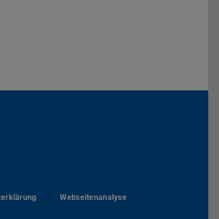
Darmstadt
r TU Darmstadt
Seite der TU Darmstadt
Tube-Kanal der TU Darmstadt
zerklärung
Webseitenanalyse