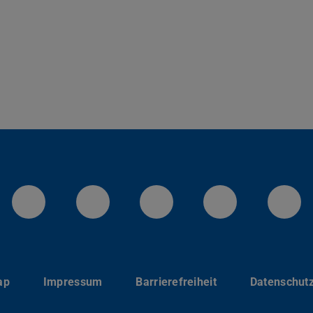
LinkedIn-Seite der TU Darmstadt
Instagram-Kanal der TU 
Bluesky-Kanal de
Facebook-
You
ap
Impressum
Barrierefreiheit
Datenschut