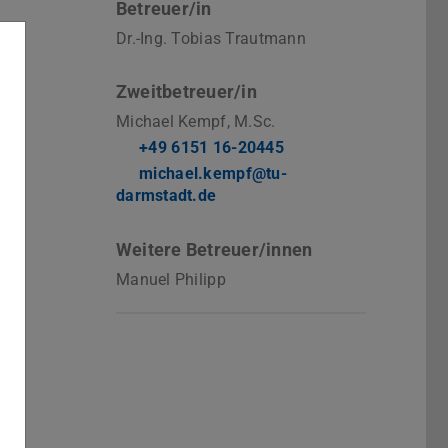
Betreuer/in
Dr.-Ing. Tobias Trautmann
Zweitbetreuer/in
Michael Kempf, M.Sc.
+49 6151 16-20445
michael.kempf@tu-
darmstadt.de
Weitere Betreuer/innen
Manuel Philipp