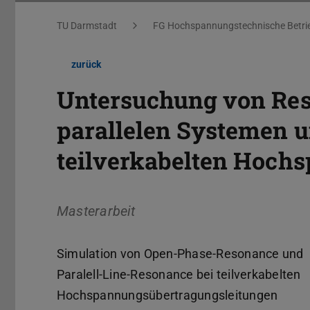
Sie befinden sich hier:
TU Darmstadt
FG Hochspannungstechnische Betrie
zurück
Untersuchung von Re
parallelen Systemen u
teilverkabelten Hoch
Masterarbeit
Simulation von Open-Phase-Resonance und
Paralell-Line-Resonance bei teilverkabelten
Hochspannungsübertragungsleitungen