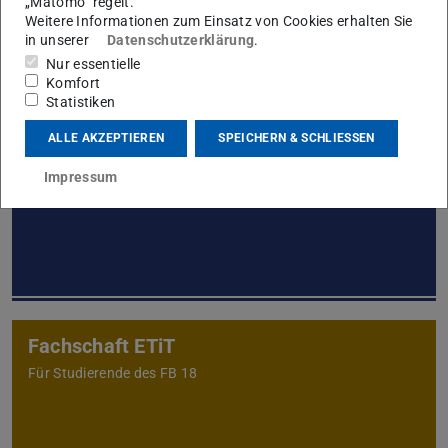
„Matomo“ regelt.
Weitere Informationen zum Einsatz von Cookies erhalten Sie
in unserer
Datenschutzerklärung
.
Nur essentielle
Komfort
Extern
Statistiken
ALLE AKZEPTIEREN
SPEICHERN & SCHLIESSEN
FB ETiT
Impressum
Wir sind Teil des Fachbereichs Elektrotechnik und
Informationstechnik
Fachschaft ETiT
Für Studierende des FB 18