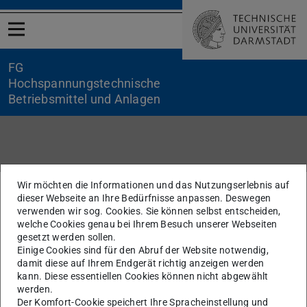
Menü öffnen
FG
Hochspannungstechnische
Betriebsmittel und Anlagen
Medien-Dummy
Wir möchten die Informationen und das Nutzungserlebnis auf
Sie befinden sich hier:
TU Darmstadt
dieser Webseite an Ihre Bedürfnisse anpassen. Deswegen
FG Hochspannungstechnische Betriebsmittel und Anlagen
verwenden wir sog. Cookies. Sie können selbst entscheiden,
Medien-Dummy
welche Cookies genau bei Ihrem Besuch unserer Webseiten
gesetzt werden sollen.
Einige Cookies sind für den Abruf der Website notwendig,
damit diese auf Ihrem Endgerät richtig anzeigen werden
KONTAKT
kann. Diese essentiellen Cookies können nicht abgewählt
werden.
Der Komfort-Cookie speichert Ihre Spracheinstellung und