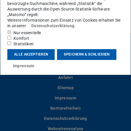
Medien
bevorzugte Suchmaschine, während „Statistik“ die
Auswertung durch die Open-Source-Statistik-Software
Volker Hinrichsen – Metal-Oxide Surge Arrester –
„Matomo“ regelt.
Weitere Informationen zum Einsatz von Cookies erhalten Sie
Fundamentals Edition 2024 Seminar Edition
(PDF-Datei)
(wird in neuem
in unserer
Datenschutzerklärung
.
Nur essentielle
Komfort
Statistiken
LinkedIn-Seite der TU Darmstadt
Instagram-Kanal der TU Darmstad
Bluesky-Kanal der TU D
Facebook-Seite
YouTu
ALLE AKZEPTIEREN
SPEICHERN & SCHLIESSEN
Impressum
Kontakt
Anfahrt
Sitemap
Impressum
Barrierefreiheit
Datenschutzerklärung
Webseitenanalyse